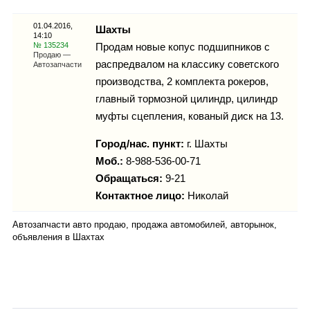
Каталог
01.04.2016,
Шахты
14:10
№ 135234
Продам новые копус подшипников с
Продаю —
распредвалом на классику советского
Автозапчасти
Инфо
производства, 2 комплекта рокеров,
главный тормозной цилиндр, цилиндр
муфты сцепления, кованый диск на 13.
Гороскоп
Город/нас. пункт:
г.
Шахты
Моб.:
8-988-536-00-71
Обращаться:
9-21
Контактное лицо:
Николай
Карты
Автозапчасти авто продаю, продажа автомобилей, авторынок,
объявления в Шахтах
Фотогалерея