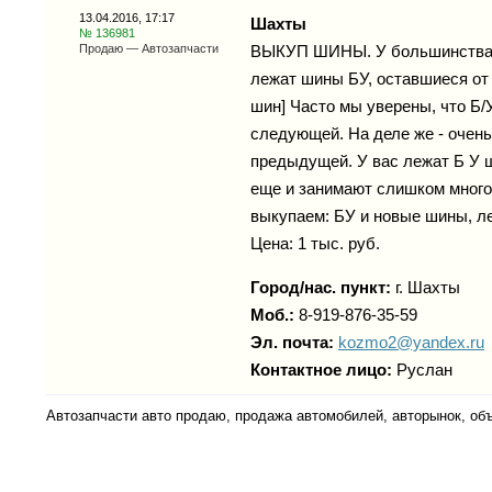
13.04.2016, 17:17
Шахты
№ 136981
Продаю — Автозапчасти
ВЫКУП ШИНЫ. У большинства ав
лежат шины БУ, оставшиеся от
шин] Часто мы уверены, что Б
следующей. На деле же - очен
предыдущей. У вас лежат Б У 
еще и занимают слишком много
выкупаем: БУ и новые шины, л
Цена: 1 тыс. руб.
Город/нас. пункт:
г.
Шахты
Моб.:
8-919-876-35-59
Эл. почта:
kozmo2@yandex.ru
Контактное лицо:
Руслан
Автозапчасти авто продаю, продажа автомобилей, авторынок, об