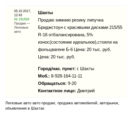
Каталог
05.10.2017,
Шахты
12:43
№ 191559
Продаю зимнию резину липучка
Продаю —
Бриджстоун с красивыми дисками 215/55
Легковые
Инфо
авто
R-16 отбалансирована, 5%
износ(состояние идеальное),стояли на
фольцвагене Б-6 Цена: 20 тыс. руб.
Цена: 20 тыс. руб.
Гороскоп
Город/нас. пункт:
г.
Шахты
Моб.:
8-928-164-11-11
Обращаться:
9-20
Карты
Контактное лицо:
Дмитрий
Легковые авто авто продаю, продажа автомобилей, авторынок,
объявления в Шахтах
Фотогалерея