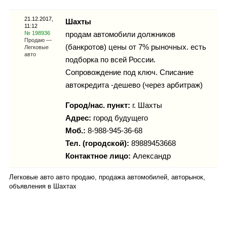
Каталог
21.12.2017,
Шахты
11:12
№ 198936
продам автомобили должников
Продаю —
(банкротов) цены от 7% рыночных. есть
Легковые
Инфо
авто
подборка по всей России.
Сопровождение под ключ. Списание
автокредита -дешево (через арбитраж)
Гороскоп
Город/нас. пункт:
г.
Шахты
Адрес:
город будущего
Моб.:
8-988-945-36-68
Тел. (городской):
89889453668
Карты
Контактное лицо:
Александр
Легковые авто авто продаю, продажа автомобилей, авторынок,
объявления в Шахтах
Фотогалерея