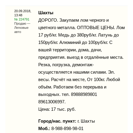
Каталог
20.09.2018,
Шахты
13:48
№ 224791
ДОРОГО. Закупаем лом черного и
Продаю —
цветного металла. ОПТОВЫЕ ЦЕНЫ. Лом
Легковые
Инфо
авто
17 руб/кг. Медь до 380руб/кг. Латунь до
150руб/кг. Алюминий до 100руб/кг. С
вашей территории, дома, дачи,
предприятия. выезд в отдалённые места.
Гороскоп
Резка, погрузка, демонтаж-
осуществляется нашими силами. Эл.
весы. Расчёт на месте, От 100кг. Любой
объём. Работаем без перерыва и
Карты
выходных. тел. 89888989801
89613006997.
Цена: 17 тыс. руб.
Фотогалерея
Город/нас. пункт:
г.
Шахты
Моб.:
8-988-898-98-01