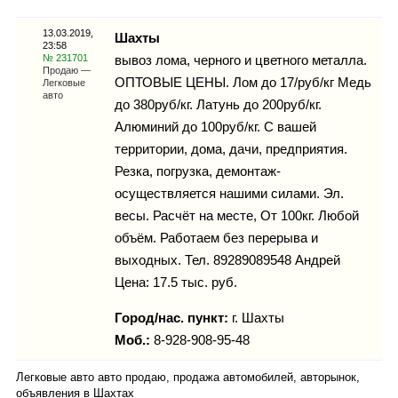
Каталог
13.03.2019,
Шахты
23:58
№ 231701
вывоз лома, черного и цветного металла.
Продаю —
ОПТОВЫЕ ЦЕНЫ. Лом до 17/руб/кг Медь
Легковые
Инфо
авто
до 380руб/кг. Латунь до 200руб/кг.
Алюминий до 100руб/кг. С вашей
территории, дома, дачи, предприятия.
Резка, погрузка, демонтаж-
Гороскоп
осуществляется нашими силами. Эл.
весы. Расчёт на месте, От 100кг. Любой
объём. Работаем без перерыва и
выходных. Тел. 89289089548 Андрей
Карты
Цена: 17.5 тыс. руб.
Город/нас. пункт:
г.
Шахты
Моб.:
8-928-908-95-48
Фотогалерея
Легковые авто авто продаю, продажа автомобилей, авторынок,
объявления в Шахтах