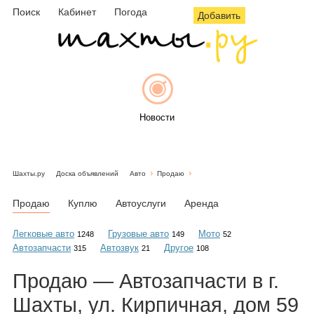
Поиск
Кабинет
Погода
Добавить
Новости
Шахты.ру
Доска объявлений
Авто
Продаю
Афиша
Продаю
Куплю
Автоуслуги
Аренда
Легковые авто
Грузовые авто
Мото
1248
149
52
Автозапчасти
Автозвук
Другое
315
21
108
Объявления
Продаю — Автозапчасти в г.
Шахты, ул. Кирпичная, дом 59