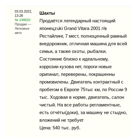
Каталог
03.03.2022,
Шахты
13:28
№ 248820
Продаётся легендарный настоящий
Продаю —
японецzuki Grand Vitara 2001 г/в
Легковые
Инфо
авто
Рестайлинг, 7 мест, полноценный рамный
внедорожник, отличная машина для всей
семьи, а также охоты, рыбалки.
Состояние близко к идеальному,
Гороскоп
коррозии кузова нет, пороги новые
оригинал, переверены, покрашенны
промовилены. Двигатель контрактный с
пробегом в Европе 75тыс км, по России 9
Карты
тыс. Ходовая в норме, двигатель, салон
чистый. На все работы регламентные,
есть отчёты(доки), за машину не стыдно,
Фотогалерея
вложений не требует
Цена: 540 тыс. руб.