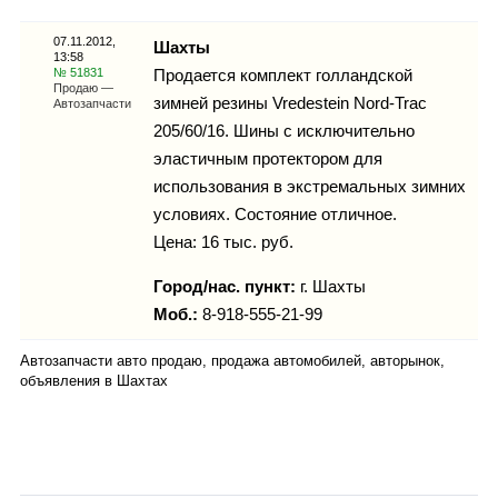
Каталог
07.11.2012,
Шахты
13:58
№ 51831
Продается комплект голландской
Продаю —
зимней резины Vredestein Nord-Trac
Автозапчасти
Инфо
205/60/16. Шины с исключительно
эластичным протектором для
использования в экстремальных зимних
условиях. Состояние отличное.
Гороскоп
Цена: 16 тыс. руб.
Город/нас. пункт:
г.
Шахты
Моб.:
8-918-555-21-99
Карты
Автозапчасти авто продаю, продажа автомобилей, авторынок,
объявления в Шахтах
Фотогалерея