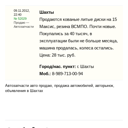
Каталог
09.11.2012,
Шахты
22:40
№ 52029
Продаются кованые литые диски на 15
Продаю —
Максис, резина ВСМПО. Почти новые.
Автозапчасти
Инфо
Покупались за 40 тысяч, в
эксплуатации были не больше месяца,
машина продалась, колеса остались.
Цена: 28 тыс. руб.
Гороскоп
Город/нас. пункт:
г.
Шахты
Моб.:
8-989-713-00-94
Карты
Автозапчасти авто продаю, продажа автомобилей, авторынок,
объявления в Шахтах
Фотогалерея