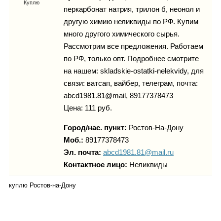
Каталог
Куплю
перкарбонат натрия, трилон б, неонол и
другую химию неликвиды по РФ. Купим
много другого химического сырья.
Рассмотрим все предложения. Работаем
Инфо
по РФ, только опт. Подробнее смотрите
на нашем: skladskie-ostatki-nelekvidy, для
связи: ватсап, вайбер, телеграм, почта:
abcd1981.81@mail, 89177378473
Гороскоп
Цена: 111 руб.
Город/нас. пункт:
Ростов-На-Дону
Моб.:
89177378473
Карты
Эл. почта:
abcd1981.81@mail.ru
Контактное лицо:
Неликвиды
куплю Ростов-на-Дону
Фотогалерея