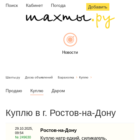
Поиск
Кабинет
Погода
Добавить
Новости
Шахты.ру
Доска объявлений
Барахолка
Куплю
Афиша
Продаю
Куплю
Даром
Куплю в г. Ростов-на-Дону
Объявления
29.10.2025,
Ростов-на-Дону
09:54
№ 249630
Куплю натр едкий, силикагель,