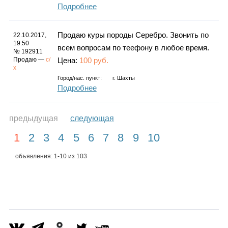
Подробнее
Продаю куры породы Серебро. Звонить по
22.10.2017,
19:50
всем вопросам по теефону в любое время.
№ 192911
Продаю —
с/
Цена:
100 руб.
х
Город/нас. пункт:
г.
Шахты
Подробнее
предыдущая
следующая
1
2
3
4
5
6
7
8
9
10
объявления: 1-10 из 103