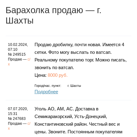
Каталог
Барахолка
продаю
— г.
Шахты
Инфо
Продаю дробилку, почти новая. Имеется 4
10.02.2024,
07:10
сетки. Фото могу выслать по ватсап.
№ 249515
Продаю —
с/
Реальному покупателю торг. Можно писать,
Гороскоп
х
звонить по ватсап.
Цена:
8000 руб.
Город/нас. пункт:
г.
Шахты
Карты
Подробнее
Уголь АО, АМ, АС. Доставка в
07.07.2020,
15:31
Семикаракорский, Усть-Донецкий,
Фотогалерея
№ 247683
Продаю —
с/
Константиновский район. Честный вес и
х
цены. Звоните. Постоянным покупателям