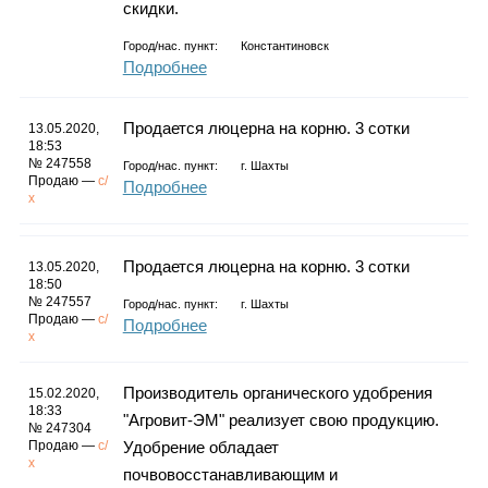
скидки.
Город/нас. пункт:
Константиновск
Подробнее
Продается люцерна на корню. 3 сотки
13.05.2020,
18:53
№ 247558
Город/нас. пункт:
г.
Шахты
Продаю —
с/
Подробнее
х
Продается люцерна на корню. 3 сотки
13.05.2020,
18:50
№ 247557
Город/нас. пункт:
г.
Шахты
Продаю —
с/
Подробнее
х
Производитель органического удобрения
15.02.2020,
18:33
"Агровит-ЭМ" реализует свою продукцию.
№ 247304
Продаю —
с/
Удобрение обладает
х
почвовосстанавливающим и