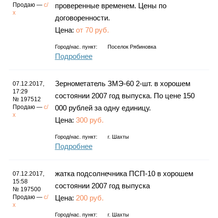
Продаю —
с/
проверенные временем. Цены по
х
договоренности.
Цена:
от 70 руб.
Город/нас. пункт:
Поселок Рябиновка
Подробнее
Зернометатель ЗМЭ-60 2-шт. в хорошем
07.12.2017,
17:29
состоянии 2007 год выпуска. По цене 150
№ 197512
Продаю —
с/
000 рублей за одну единицу.
х
Цена:
300 руб.
Город/нас. пункт:
г.
Шахты
Подробнее
жатка подсолнечника ПСП-10 в хорошем
07.12.2017,
15:58
состоянии 2007 год выпуска
№ 197500
Продаю —
с/
Цена:
200 руб.
х
Город/нас. пункт:
г.
Шахты