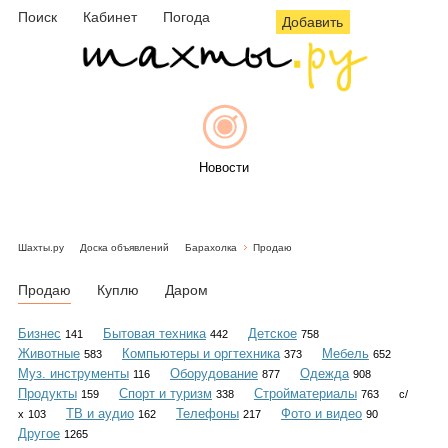
Поиск
Кабинет
Погода
Добавить
Новости
Шахты.ру
Доска объявлений
Барахолка
Продаю
Афиша
Продаю
Куплю
Даром
Бизнес
Бытовая техника
Детское
141
442
758
Животные
Компьютеры и оргтехника
Мебель
583
373
652
Объявления
Муз. инструменты
Оборудование
Одежда
116
877
908
Продукты
Спорт и туризм
Стройматериалы
159
338
763
с/
ТВ и аудио
Телефоны
Фото и видео
х
103
162
217
90
Другое
1265