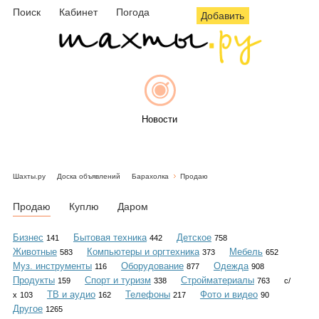
Поиск
Кабинет
Погода
Добавить
Новости
Шахты.ру
Доска объявлений
Барахолка
Продаю
Афиша
Продаю
Куплю
Даром
Бизнес
Бытовая техника
Детское
141
442
758
Животные
Компьютеры и оргтехника
Мебель
583
373
652
Объявления
Муз. инструменты
Оборудование
Одежда
116
877
908
Продукты
Спорт и туризм
Стройматериалы
159
338
763
с/
ТВ и аудио
Телефоны
Фото и видео
х
103
162
217
90
Другое
1265