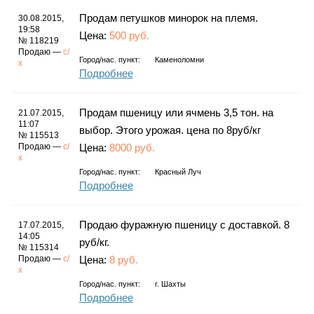
Продам петушков минорок на племя.
30.08.2015,
19:58
Цена:
500 руб.
№ 118219
Продаю —
с/
Город/нас. пункт:
Каменоломни
х
Подробнее
Продам пшеницу или ячмень 3,5 тон. на
21.07.2015,
11:07
выбор. Этого урожая. цена по 8руб/кг
№ 115513
Продаю —
с/
Цена:
8000 руб.
х
Город/нас. пункт:
Красный Луч
Подробнее
Продаю фуражную пшеницу с доставкой. 8
17.07.2015,
14:05
руб/кг.
№ 115314
Продаю —
с/
Цена:
8 руб.
х
Город/нас. пункт:
г.
Шахты
Подробнее