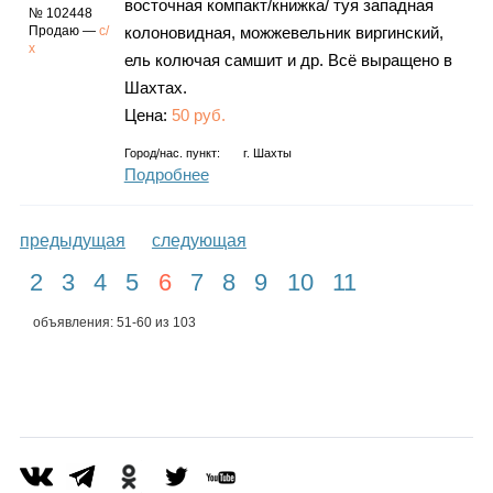
восточная компакт/книжка/ туя западная
№ 102448
Продаю —
с/
колоновидная, можжевельник виргинский,
х
ель колючая самшит и др. Всё выращено в
Шахтах.
Цена:
50 руб.
Город/нас. пункт:
г.
Шахты
Подробнее
предыдущая
следующая
2
3
4
5
6
7
8
9
10
11
объявления: 51-60 из 103