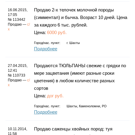
Продаю 2-х телочек молочной породы
16.06.2015,
17:05
(симментал) и бычка. Возраст 10 дней. Цена
№ 113442
Продаю —
с/
за каждого 6 тыс. рублей.
х
Цена:
6000 руб.
Город/нас. пункт:
г.
Шахты
Подробнее
Продаются ТЮЛЬПАНЫ свежие с грядки по
27.04.2015,
12:41
мере зацветания (имеют разные сроки
№ 110733
Продаю —
с/
цветения) в любом количестве разных
х
сортов
Цена:
дог руб.
Город/нас. пункт:
Шахты, Каменоломни, РО
Подробнее
Продаю саженцы хвойных пород: туя
10.11.2014,
11:58