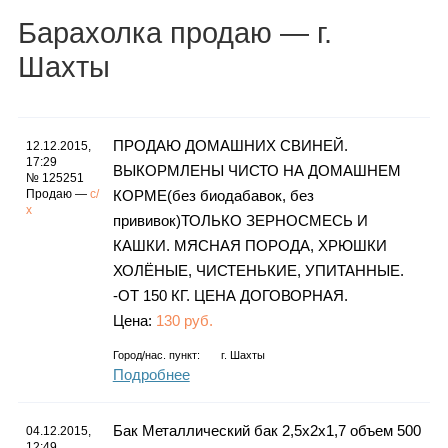
Каталог
Барахолка
продаю
— г.
Шахты
Инфо
ПРОДАЮ ДОМАШНИХ СВИНЕЙ.
12.12.2015,
17:29
ВЫКОРМЛЕНЫ ЧИСТО НА ДОМАШНЕМ
№ 125251
Продаю —
с/
КОРМЕ(без биодабавок, без
Гороскоп
х
прививок)ТОЛЬКО ЗЕРНОСМЕСЬ И
КАШКИ. МЯСНАЯ ПОРОДА, ХРЮШКИ
ХОЛЁНЫЕ, ЧИСТЕНЬКИЕ, УПИТАННЫЕ.
Карты
-ОТ 150 КГ. ЦЕНА ДОГОВОРНАЯ.
Цена:
130 руб.
Город/нас. пункт:
г.
Шахты
Подробнее
Фотогалерея
Бак Металлический бак 2,5х2х1,7 объем 500
04.12.2015,
12:49