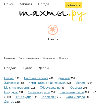
Поиск
Кабинет
Погода
Добавить
Новости
Шахты.ру
Доска объявлений
Барахолка
Продаю
Афиша
Продаю
Куплю
Даром
Бизнес
Бытовая техника
Детское
141
442
758
Животные
Компьютеры и оргтехника
Мебель
583
373
652
Объявления
Муз. инструменты
Оборудование
Одежда
116
877
908
Продукты
Спорт и туризм
Стройматериалы
159
338
763
с/
ТВ и аудио
Телефоны
Фото и видео
х
103
162
217
90
Другое
1265