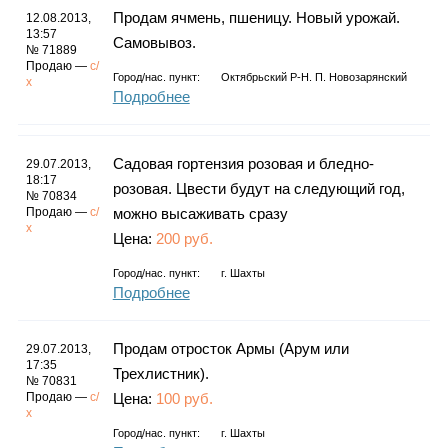
Продам ячмень, пшеницу. Новый урожай.
12.08.2013,
13:57
Самовывоз.
№ 71889
Продаю —
с/
Город/нас. пункт:
Октябрьский Р-Н. П. Новозарянский
х
Подробнее
Садовая гортензия розовая и бледно-
29.07.2013,
18:17
розовая. Цвести будут на следующий год,
№ 70834
Продаю —
с/
можно высаживать сразу
х
Цена:
200 руб.
Город/нас. пункт:
г.
Шахты
Подробнее
Продам отросток Армы (Арум или
29.07.2013,
17:35
Трехлистник).
№ 70831
Продаю —
с/
Цена:
100 руб.
х
Город/нас. пункт:
г.
Шахты