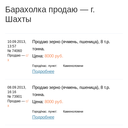
Каталог
Барахолка
продаю
— г.
Шахты
Инфо
Продаю зерно (ячмень, пшеница), 8 т.р.
10.09.2013,
13:57
тонна.
№ 74060
Продаю —
с/
Цена:
8000 руб.
Гороскоп
х
Город/нас. пункт:
Каменоломни
Подробнее
Карты
Продаю зерно (ячмень, пшеница), 8 т.р.
08.09.2013,
16:16
тонна.
№ 73901
Продаю —
с/
Цена:
8000 руб.
х
Фотогалерея
Город/нас. пункт:
Каменоломни
Подробнее