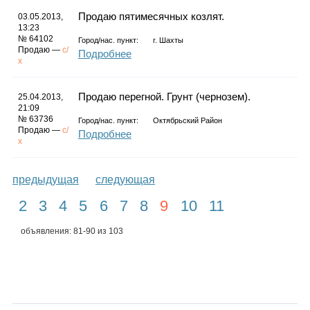
Продаю пятимесячных козлят.
03.05.2013,
13:23
№ 64102
Город/нас. пункт:
г.
Шахты
Продаю —
с/
Подробнее
х
Продаю перегной. Грунт (чернозем).
25.04.2013,
21:09
№ 63736
Город/нас. пункт:
Октябрьский Район
Продаю —
с/
Подробнее
х
предыдущая
следующая
2
3
4
5
6
7
8
9
10
11
объявления: 81-90 из 103