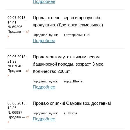
Подробнее
Продаю: сено, зерно и прочую с/х
09.07.2013,
14:41
продукцию. (Доставка, самовывоз)
№ 69296
Продаю —
с/
Город/нас. пункт:
Октябрьский Р-Н
х
Подробнее
Продам оптом уток живым весом
09.06.2013,
21:33
башкирской породы, возраст 3 мес.
№ 67040
Продаю —
с/
Количество 200шт.
х
Город/нас. пункт:
город Шахты
Подробнее
Продаю опилки! Самовывоз, доставка!
08.06.2013,
13:36
№ 66987
Город/нас. пункт:
г.
Шахты
Продаю —
с/
Подробнее
х