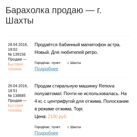
Каталог
Барахолка
продаю
— г.
Шахты
Инфо
Продаётся бабинный магнитофон астра.
28.04.2016,
19:02
Новый. Для любителей ретро.
№ 139156
Продаю —
Гороскоп
Город/нас. пункт:
г.
Шахты
Бытовая
Подробнее
техника
Продам стиральную машинку Renova
26.04.2016,
Карты
18:51
полуавтомат. Почти не использовалась. На
№ 138885
Продаю —
4 кг, с центрифугой для отжима. Полоскание
Бытовая
в режиме отжима. Торг.
техника
Цена:
2100 руб.
Фотогалерея
Город/нас. пункт:
г.
Шахты
Подробнее