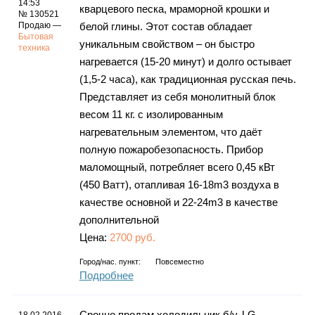
14:53
кварцевого песка, мраморной крошки и
№ 130521
Продаю —
белой глины. Этот состав обладает
Бытовая
уникальным свойством – он быстро
техника
нагревается (15-20 минут) и долго остывает
(1,5-2 часа), как традиционная русская печь.
Представляет из себя монолитный блок
весом 11 кг. с изолированным
нагревательным элементом, что даёт
полную пожаробезопасность. Прибор
маломощный, потребляет всего 0,45 кВт
(450 Ватт), отапливая 16-18m3 воздуха в
качестве основной и 22-24m3 в качестве
дополнительной
Цена:
2700 руб.
Город/нас. пункт:
Повсеместно
Подробнее
Срочно продам холодильник б/у, LG