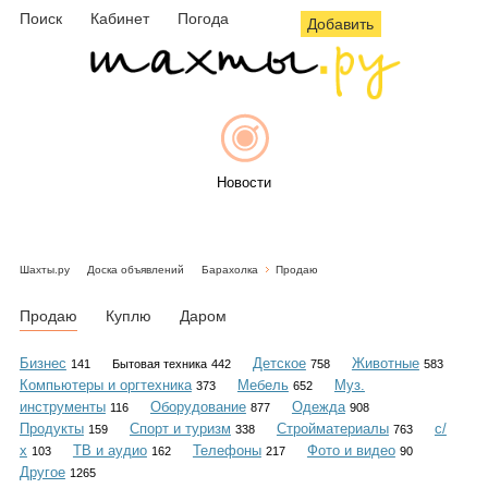
Поиск
Кабинет
Погода
Добавить
Новости
Шахты.ру
Доска объявлений
Барахолка
Продаю
Афиша
Продаю
Куплю
Даром
Бизнес
Детское
Животные
141
Бытовая техника
442
758
583
Компьютеры и оргтехника
Мебель
Муз.
373
652
Объявления
инструменты
Оборудование
Одежда
116
877
908
Продукты
Спорт и туризм
Стройматериалы
с/
159
338
763
х
ТВ и аудио
Телефоны
Фото и видео
103
162
217
90
Другое
1265