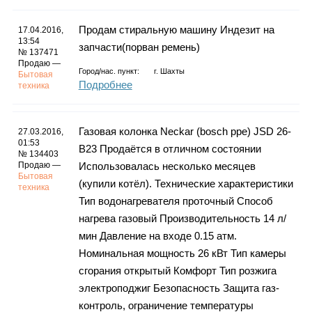
Продам стиральную машину Индезит на
17.04.2016,
13:54
запчасти(порван ремень)
№ 137471
Продаю —
Город/нас. пункт:
г.
Шахты
Бытовая
Подробнее
техника
Газовая колонка Neckar (bosch ppe) JSD 26-
27.03.2016,
01:53
B23 Продаётся в отличном состоянии
№ 134403
Продаю —
Использовалась несколько месяцев
Бытовая
(купили котёл). Технические характеристики
техника
Тип водонагревателя проточный Способ
нагрева газовый Производительность 14 л/
мин Давление на входе 0.15 атм.
Номинальная мощность 26 кВт Тип камеры
сгорания открытый Комфорт Тип розжига
электроподжиг Безопасность Защита газ-
контроль, ограничение температуры