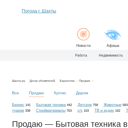
Погода г. Шахты
Новости
Афиша
Работа
Недвижимость
Шахты.ру
Доска объявлений
Барахолка
Продаю
Все
Продаю
Куплю
Даром
Бизнес
Бытовая техника
Детское
Животные
141
442
758
583
туризм
Стройматериалы
с/х
ТВ и аудио
338
763
103
162
Продаю — Бытовая техника в