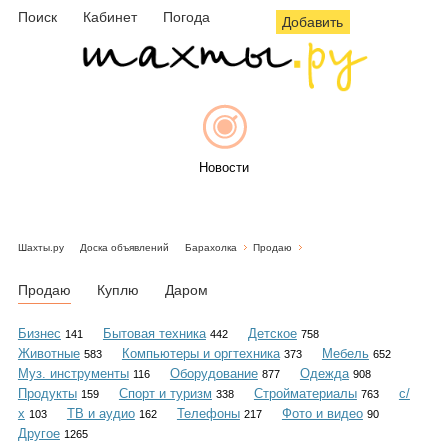
Поиск
Кабинет
Погода
Добавить
Новости
Шахты.ру
Доска объявлений
Барахолка
Продаю
Афиша
Продаю
Куплю
Даром
Бизнес
Бытовая техника
Детское
141
442
758
Животные
Компьютеры и оргтехника
Мебель
583
373
652
Объявления
Муз. инструменты
Оборудование
Одежда
116
877
908
Продукты
Спорт и туризм
Стройматериалы
с/
159
338
763
х
ТВ и аудио
Телефоны
Фото и видео
103
162
217
90
Другое
1265