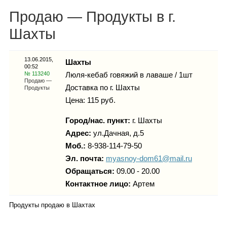
Каталог
Продаю — Продукты в г.
Шахты
Инфо
13.06.2015,
Шахты
00:52
№ 113240
Люля-кебаб говяжий в лаваше / 1шт
Продаю —
Доставка по г. Шахты
Продукты
Цена: 115 руб.
Гороскоп
Город/нас. пункт:
г.
Шахты
Адрес:
ул.Дачная, д.5
Моб.:
8-938-114-79-50
Карты
Эл. почта:
myasnoy-dom61@mail.ru
Обращаться:
09.00 - 20.00
Контактное лицо:
Артем
Фотогалерея
Продукты продаю в Шахтах