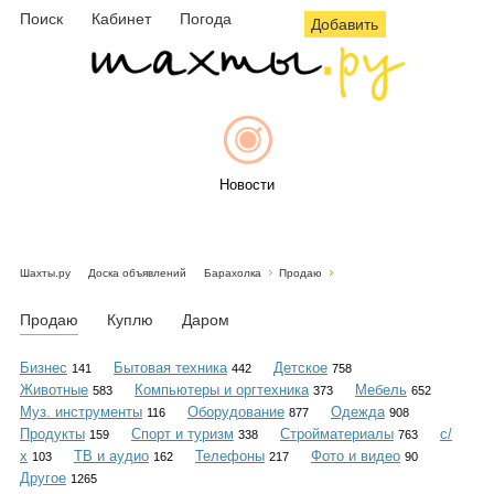
Поиск
Кабинет
Погода
Добавить
Новости
Шахты.ру
Доска объявлений
Барахолка
Продаю
Афиша
Продаю
Куплю
Даром
Бизнес
Бытовая техника
Детское
141
442
758
Животные
Компьютеры и оргтехника
Мебель
583
373
652
Объявления
Муз. инструменты
Оборудование
Одежда
116
877
908
Продукты
Спорт и туризм
Стройматериалы
с/
159
338
763
х
ТВ и аудио
Телефоны
Фото и видео
103
162
217
90
Другое
1265