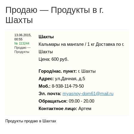
Каталог
Продаю — Продукты в г.
Шахты
Инфо
13.06.2015,
Шахты
00:55
№ 113244
Кальмары на мангале / 1 кг Доставка по г.
Продаю —
Шахты
Продукты
Цена: 600 руб.
Гороскоп
Город/нас. пункт:
г.
Шахты
Адрес:
ул.Дачная, д.5
Моб.:
8-938-114-79-50
Карты
Эл. почта:
myasnoy-dom61@mail.ru
Обращаться:
09.00 - 20.00
Контактное лицо:
Артем
Фотогалерея
Продукты продаю в Шахтах