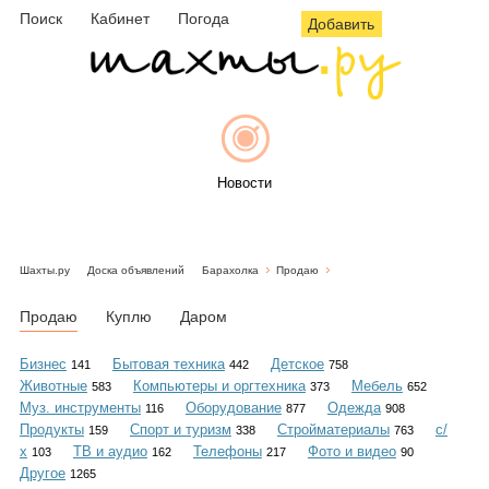
Поиск
Кабинет
Погода
Добавить
Новости
Шахты.ру
Доска объявлений
Барахолка
Продаю
Афиша
Продаю
Куплю
Даром
Бизнес
Бытовая техника
Детское
141
442
758
Животные
Компьютеры и оргтехника
Мебель
583
373
652
Объявления
Муз. инструменты
Оборудование
Одежда
116
877
908
Продукты
Спорт и туризм
Стройматериалы
с/
159
338
763
х
ТВ и аудио
Телефоны
Фото и видео
103
162
217
90
Другое
1265