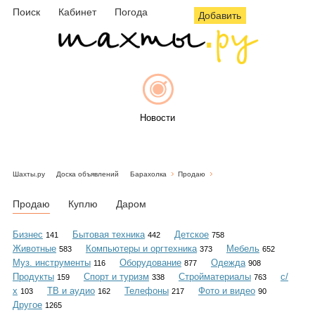
Поиск
Кабинет
Погода
Добавить
Новости
Шахты.ру
Доска объявлений
Барахолка
Продаю
Афиша
Продаю
Куплю
Даром
Бизнес
Бытовая техника
Детское
141
442
758
Животные
Компьютеры и оргтехника
Мебель
583
373
652
Объявления
Муз. инструменты
Оборудование
Одежда
116
877
908
Продукты
Спорт и туризм
Стройматериалы
с/
159
338
763
х
ТВ и аудио
Телефоны
Фото и видео
103
162
217
90
Другое
1265