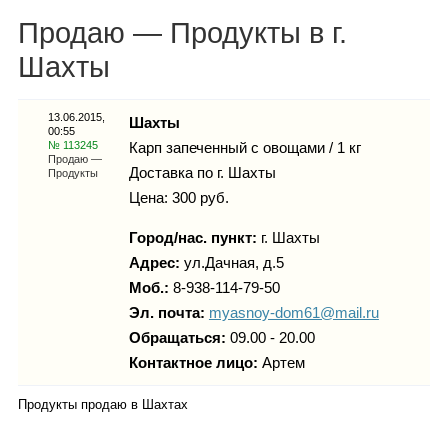
Каталог
Продаю — Продукты в г.
Шахты
Инфо
13.06.2015,
Шахты
00:55
№ 113245
Карп запеченный с овощами / 1 кг
Продаю —
Доставка по г. Шахты
Продукты
Цена: 300 руб.
Гороскоп
Город/нас. пункт:
г.
Шахты
Адрес:
ул.Дачная, д.5
Моб.:
8-938-114-79-50
Карты
Эл. почта:
myasnoy-dom61@mail.ru
Обращаться:
09.00 - 20.00
Контактное лицо:
Артем
Фотогалерея
Продукты продаю в Шахтах