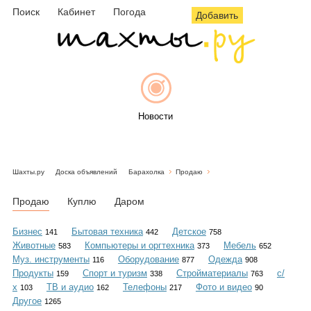
Поиск
Кабинет
Погода
Добавить
Новости
Шахты.ру
Доска объявлений
Барахолка
Продаю
Афиша
Продаю
Куплю
Даром
Бизнес
Бытовая техника
Детское
141
442
758
Животные
Компьютеры и оргтехника
Мебель
583
373
652
Объявления
Муз. инструменты
Оборудование
Одежда
116
877
908
Продукты
Спорт и туризм
Стройматериалы
с/
159
338
763
х
ТВ и аудио
Телефоны
Фото и видео
103
162
217
90
Другое
1265