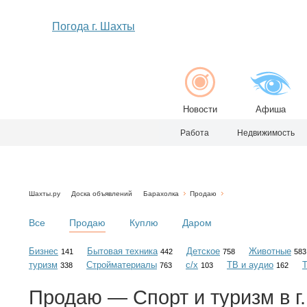
Погода г. Шахты
Новости
Афиша
Работа
Недвижимость
Шахты.ру
Доска объявлений
Барахолка
Продаю
Все
Продаю
Куплю
Даром
Бизнес
Бытовая техника
Детское
Животные
141
442
758
583
туризм
Стройматериалы
с/х
ТВ и аудио
338
763
103
162
Продаю — Спорт и туризм в г