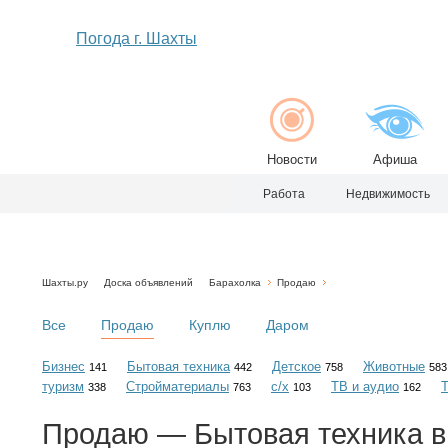
Погода г. Шахты
Новости
Афиша
Работа
Недвижимость
Шахты.ру
Доска объявлений
Барахолка
Продаю
Все
Продаю
Куплю
Даром
Бизнес
Бытовая техника
Детское
Животные
141
442
758
583
туризм
Стройматериалы
с/х
ТВ и аудио
338
763
103
162
Продаю — Бытовая техника в 