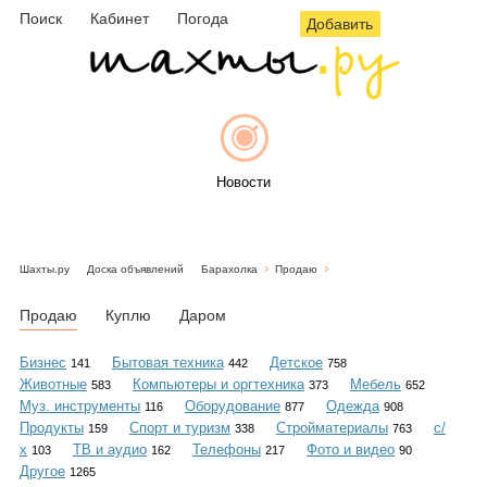
Поиск
Кабинет
Погода
Добавить
Новости
Шахты.ру
Доска объявлений
Барахолка
Продаю
Афиша
Продаю
Куплю
Даром
Бизнес
Бытовая техника
Детское
141
442
758
Животные
Компьютеры и оргтехника
Мебель
583
373
652
Объявления
Муз. инструменты
Оборудование
Одежда
116
877
908
Продукты
Спорт и туризм
Стройматериалы
с/
159
338
763
х
ТВ и аудио
Телефоны
Фото и видео
103
162
217
90
Другое
1265