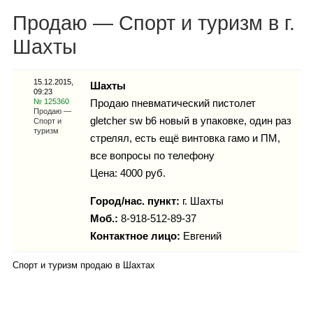
Каталог
Продаю — Спорт и туризм в г.
Шахты
Инфо
15.12.2015,
Шахты
09:23
№ 125360
Продаю пневматический пистолет
Продаю —
gletcher sw b6 новый в упаковке, один раз
Спорт и
туризм
стрелял, есть ещё винтовка гамо и ПМ,
Гороскоп
все вопросы по телефону
Цена: 4000 руб.
Город/нас. пункт:
г.
Шахты
Карты
Моб.:
8-918-512-89-37
Контактное лицо:
Евгений
Спорт и туризм продаю в Шахтах
Фотогалерея