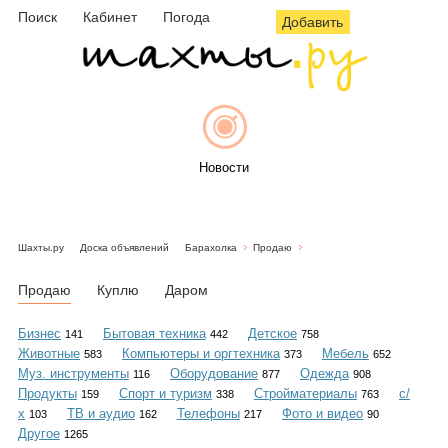
Поиск
Кабинет
Погода
Добавить
Новости
Шахты.ру
Доска объявлений
Барахолка
Продаю
Афиша
Продаю
Куплю
Даром
Бизнес
Бытовая техника
Детское
141
442
758
Животные
Компьютеры и оргтехника
Мебель
583
373
652
Объявления
Муз. инструменты
Оборудование
Одежда
116
877
908
Продукты
Спорт и туризм
Стройматериалы
с/
159
338
763
х
ТВ и аудио
Телефоны
Фото и видео
103
162
217
90
Другое
1265