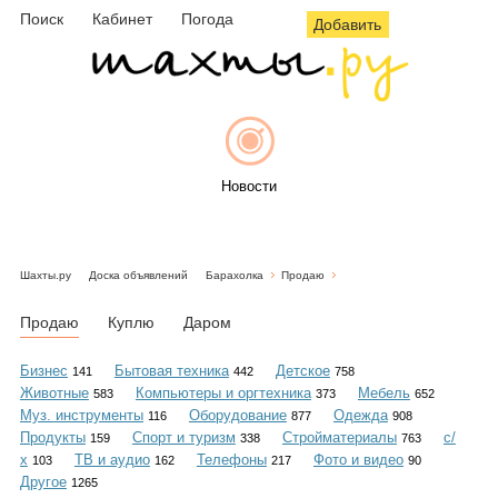
Поиск
Кабинет
Погода
Добавить
Новости
Шахты.ру
Доска объявлений
Барахолка
Продаю
Афиша
Продаю
Куплю
Даром
Бизнес
Бытовая техника
Детское
141
442
758
Животные
Компьютеры и оргтехника
Мебель
583
373
652
Объявления
Муз. инструменты
Оборудование
Одежда
116
877
908
Продукты
Спорт и туризм
Стройматериалы
с/
159
338
763
х
ТВ и аудио
Телефоны
Фото и видео
103
162
217
90
Другое
1265