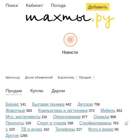
Поиск
Кабинет
Погода
Добавить
Новости
Шахты.ру
Доска объявлений
Барахолка
Продаю
Афиша
Продаю
Куплю
Даром
Бизнес
Бытовая техника
Детское
141
442
758
Животные
Компьютеры и оргтехника
Мебель
583
373
652
Объявления
Муз. инструменты
Оборудование
Одежда
116
877
908
Продукты
Спорт и туризм
Стройматериалы
с/
159
338
763
х
ТВ и аудио
Телефоны
Фото и видео
103
162
217
90
Другое
1265