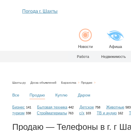
Погода г. Шахты
Новости
Афиша
Работа
Недвижимость
Шахты.ру
Доска объявлений
Барахолка
Продаю
Все
Продаю
Куплю
Даром
Бизнес
Бытовая техника
Детское
Животные
141
442
758
583
туризм
Стройматериалы
с/х
ТВ и аудио
338
763
103
162
Продаю — Телефоны в г. г Ш