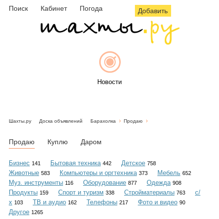
Поиск
Кабинет
Погода
Добавить
Новости
Шахты.ру
Доска объявлений
Барахолка
Продаю
Афиша
Продаю
Куплю
Даром
Бизнес
Бытовая техника
Детское
141
442
758
Животные
Компьютеры и оргтехника
Мебель
583
373
652
Объявления
Муз. инструменты
Оборудование
Одежда
116
877
908
Продукты
Спорт и туризм
Стройматериалы
с/
159
338
763
х
ТВ и аудио
Телефоны
Фото и видео
103
162
217
90
Другое
1265