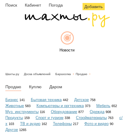
Поиск
Кабинет
Погода
Добавить
Новости
Шахты.ру
Доска объявлений
Барахолка
Продаю
Афиша
Продаю
Куплю
Даром
Бизнес
Бытовая техника
Детское
141
442
758
Животные
Компьютеры и оргтехника
Мебель
583
373
652
Объявления
Муз. инструменты
Оборудование
Одежда
116
877
908
Продукты
Спорт и туризм
Стройматериалы
с/
159
338
763
х
ТВ и аудио
Телефоны
Фото и видео
103
162
217
90
Другое
1265