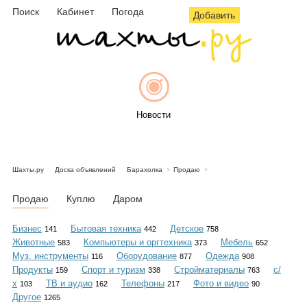
Поиск
Кабинет
Погода
Добавить
Новости
Шахты.ру
Доска объявлений
Барахолка
Продаю
Афиша
Продаю
Куплю
Даром
Бизнес
Бытовая техника
Детское
141
442
758
Животные
Компьютеры и оргтехника
Мебель
583
373
652
Объявления
Муз. инструменты
Оборудование
Одежда
116
877
908
Продукты
Спорт и туризм
Стройматериалы
с/
159
338
763
х
ТВ и аудио
Телефоны
Фото и видео
103
162
217
90
Другое
1265