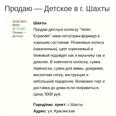
Каталог
Продаю — Детское в г. Шахты
23.03.2017,
Шахты
09:52
Инфо
№ 172437
Продам детскую коляску "Vento
Продаю —
Expander" зима-лето(трансформер) в
Детское
хорошем состояние. Резиновые колеса
(накаченные), цвет коричневый и
Гороскоп
бежевый подойдет как и мальчику так и
девочке. В комплекте коляска, сумка
переноска, сумка для мамы, дождевик,
москитная сетка, инструкция и
Карты
небольшой подарочек. Возможен торг и
доставка до дома если понравиться.
Цена: 5000 руб.
Фотогалерея
Город/нас. пункт:
г.
Шахты
Адрес:
ул. Красинская