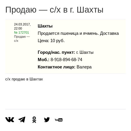
Каталог
Продаю — с/х в г. Шахты
24.03.2017,
Шахты
22:00
Инфо
№ 172701
Продается пшеница и ячмень. Доставка
Продаю —
Цена: 10 руб.
с/х
Город/нас. пункт:
г.
Шахты
Гороскоп
Моб.:
8-918-894-68-74
Контактное лицо:
Валера
с/х продаю в Шахтах
Карты
Фотогалерея