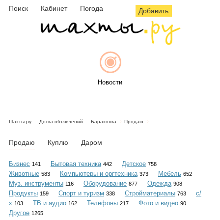
Поиск
Кабинет
Погода
Добавить
Новости
Шахты.ру
Доска объявлений
Барахолка
Продаю
Афиша
Продаю
Куплю
Даром
Бизнес
Бытовая техника
Детское
141
442
758
Животные
Компьютеры и оргтехника
Мебель
583
373
652
Объявления
Муз. инструменты
Оборудование
Одежда
116
877
908
Продукты
Спорт и туризм
Стройматериалы
с/
159
338
763
х
ТВ и аудио
Телефоны
Фото и видео
103
162
217
90
Другое
1265