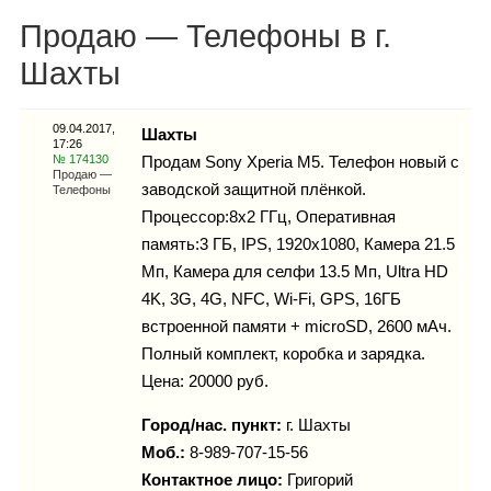
Каталог
Продаю — Телефоны в г.
Шахты
Инфо
09.04.2017,
Шахты
17:26
№ 174130
Продам Sony Xperia M5. Телефон новый с
Продаю —
заводской защитной плёнкой.
Телефоны
Процессор:8x2 ГГц, Оперативная
Гороскоп
память:3 ГБ, IPS, 1920х1080, Камера 21.5
Мп, Камера для селфи 13.5 Мп, Ultra HD
4K, 3G, 4G, NFC, Wi-Fi, GPS, 16ГБ
Карты
встроенной памяти + microSD, 2600 мАч.
Полный комплект, коробка и зарядка.
Цена: 20000 руб.
Город/нас. пункт:
г.
Шахты
Фотогалерея
Моб.:
8-989-707-15-56
Контактное лицо:
Григорий