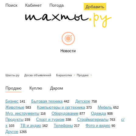
Поиск
Кабинет
Погода
Добавить
Новости
Шахты.ру
Доска объявлений
Барахолка
Продаю
Афиша
Продаю
Куплю
Даром
Бизнес
Бытовая техника
Детское
141
442
758
Животные
Компьютеры и оргтехника
Мебель
583
373
652
Объявления
Муз. инструменты
Оборудование
Одежда
116
877
908
Продукты
Спорт и туризм
Стройматериалы
с/
159
338
763
х
ТВ и аудио
Телефоны
Фото и видео
103
162
217
90
Другое
1265