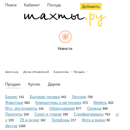
Поиск
Кабинет
Погода
Добавить
Новости
Шахты.ру
Доска объявлений
Барахолка
Продаю
Афиша
Продаю
Куплю
Даром
Бизнес
Бытовая техника
Детское
141
442
758
Животные
Компьютеры и оргтехника
Мебель
583
373
652
Объявления
Муз. инструменты
Оборудование
Одежда
116
877
908
Продукты
Спорт и туризм
Стройматериалы
с/
159
338
763
х
ТВ и аудио
Телефоны
Фото и видео
103
162
217
90
Другое
1265