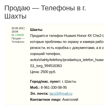
Каталог
Продаю — Телефоны в г.
Шахты
Инфо
20.05.2017,
Шахты
19:04
№ 178225
Продается телефон Huawei Honor 4X Che2-L11 
Продаю —
которые проблемы по экрану и камера работае
Телефоны
резкости, есть коробка с документами, а в ос
Гороскоп
хороший телефон,
avito/shahty/telefony/prodaetsya_telefon_huawe
l11_torg_994516363
Карты
Цена: 2500 руб.
Город/нас. пункт:
г.
Шахты
Моб.:
8-961-330-08-95
Эл. почта:
taco3@mail.ru
Фотогалерея
Контактное лицо:
Анатолий