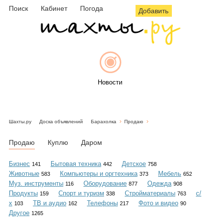
Поиск
Кабинет
Погода
Добавить
Новости
Шахты.ру
Доска объявлений
Барахолка
Продаю
Афиша
Продаю
Куплю
Даром
Бизнес
Бытовая техника
Детское
141
442
758
Животные
Компьютеры и оргтехника
Мебель
583
373
652
Объявления
Муз. инструменты
Оборудование
Одежда
116
877
908
Продукты
Спорт и туризм
Стройматериалы
с/
159
338
763
х
ТВ и аудио
Телефоны
Фото и видео
103
162
217
90
Другое
1265