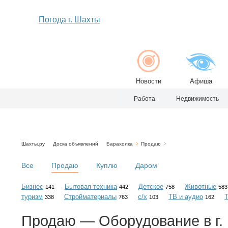
Погода г. Шахты
Новости
Афиша
Работа
Недвижимость
Шахты.ру
Доска объявлений
Барахолка
Продаю
Все
Продаю
Куплю
Даром
Бизнес
Бытовая техника
Детское
Животные
141
442
758
583
туризм
Стройматериалы
с/х
ТВ и аудио
338
763
103
162
Продаю — Оборудование в г.