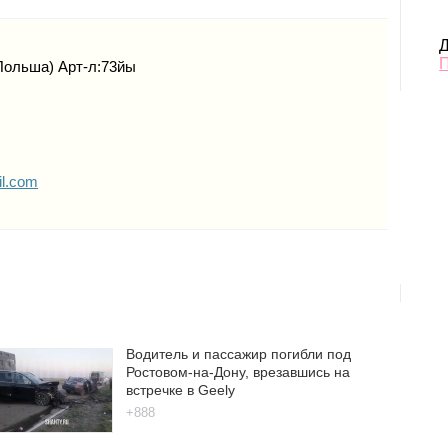
Д
Польша) Арт-л:73йы
il.com
Водитель и пассажир погибли под
Ростовом-на-Дону, врезавшись на
встречке в Geely
+888