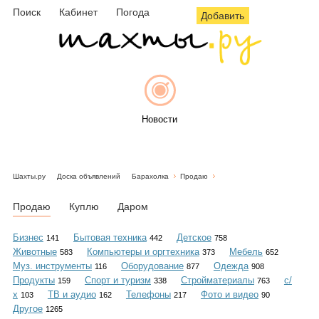
Поиск
Кабинет
Погода
Добавить
Новости
Шахты.ру
Доска объявлений
Барахолка
Продаю
Афиша
Продаю
Куплю
Даром
Бизнес
Бытовая техника
Детское
141
442
758
Животные
Компьютеры и оргтехника
Мебель
583
373
652
Объявления
Муз. инструменты
Оборудование
Одежда
116
877
908
Продукты
Спорт и туризм
Стройматериалы
с/
159
338
763
х
ТВ и аудио
Телефоны
Фото и видео
103
162
217
90
Другое
1265