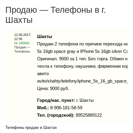
Каталог
Продаю — Телефоны в г.
Шахты
Инфо
12.06.2017,
Шахты
12:36
№ 180692
Продаю 2 телефона по причине перехода на н
Продаю —
5s 16gb space gray и IPhone 5s 16gb silver Со
Телефоны
Оригинал. 9000 за 1 тел. Без торга. Обмен не 
Гороскоп
чехла к телефону, наушники, фирменная короб
авито
avito/shahty/telefony/iphone_5s_16_gb_space_g
Карты
Цена: 9000 руб.
Город/нас. пункт:
г.
Шахты
Моб.:
8-906-181-58-59
Тел. (городской):
89525889122
Фотогалерея
Телефоны продаю в Шахтах