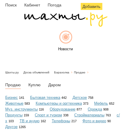
Поиск
Кабинет
Погода
Добавить
Новости
Шахты.ру
Доска объявлений
Барахолка
Продаю
Афиша
Продаю
Куплю
Даром
Бизнес
Бытовая техника
Детское
141
442
758
Животные
Компьютеры и оргтехника
Мебель
583
373
652
Объявления
Муз. инструменты
Оборудование
Одежда
116
877
908
Продукты
Спорт и туризм
Стройматериалы
с/
159
338
763
х
ТВ и аудио
Телефоны
Фото и видео
103
162
217
90
Другое
1265