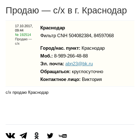
Каталог
Продаю — с/х в г. Краснодар
17.10.2017,
Краснодар
09:44
Инфо
№ 192514
Фильтр CNH 504082384, 84597068
Продаю —
с/х
Город/нас. пункт:
Краснодар
Моб.:
8-989-266-48-88
Гороскоп
Эл. почта:
abn23@bk.ru
Обращаться:
круглосуточно
Контактное лицо:
Виктория
Карты
с/х продаю Краснодар
Фотогалерея