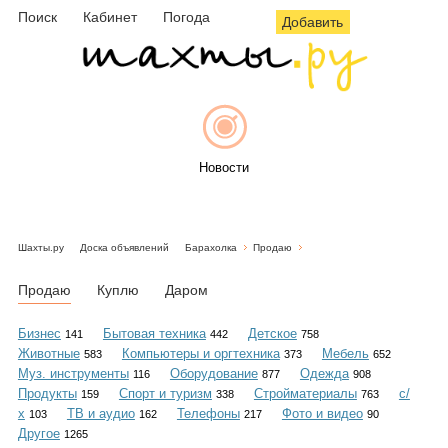
Поиск
Кабинет
Погода
Добавить
Новости
Шахты.ру
Доска объявлений
Барахолка
Продаю
Афиша
Продаю
Куплю
Даром
Бизнес
Бытовая техника
Детское
141
442
758
Животные
Компьютеры и оргтехника
Мебель
583
373
652
Объявления
Муз. инструменты
Оборудование
Одежда
116
877
908
Продукты
Спорт и туризм
Стройматериалы
с/
159
338
763
х
ТВ и аудио
Телефоны
Фото и видео
103
162
217
90
Другое
1265