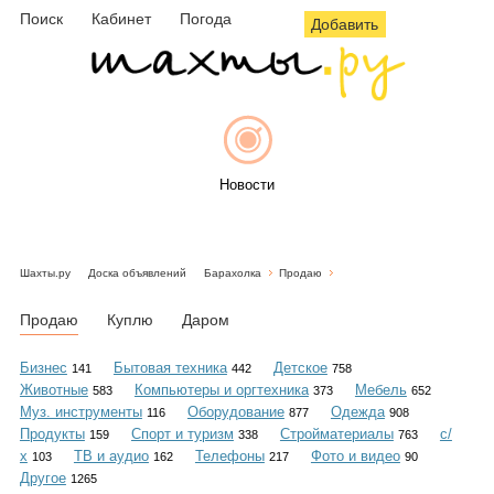
Поиск
Кабинет
Погода
Добавить
Новости
Шахты.ру
Доска объявлений
Барахолка
Продаю
Афиша
Продаю
Куплю
Даром
Бизнес
Бытовая техника
Детское
141
442
758
Животные
Компьютеры и оргтехника
Мебель
583
373
652
Объявления
Муз. инструменты
Оборудование
Одежда
116
877
908
Продукты
Спорт и туризм
Стройматериалы
с/
159
338
763
х
ТВ и аудио
Телефоны
Фото и видео
103
162
217
90
Другое
1265