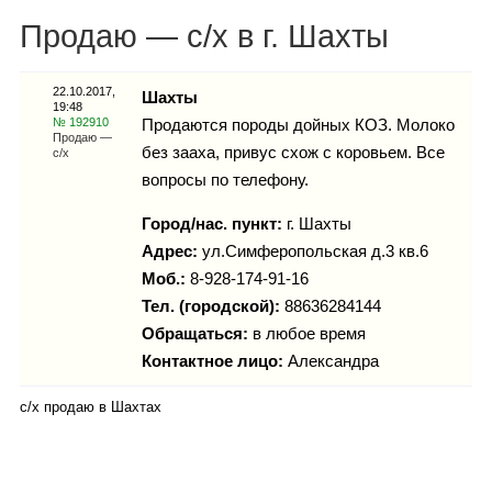
Каталог
Продаю — с/х в г. Шахты
22.10.2017,
Шахты
19:48
Инфо
№ 192910
Продаются породы дойных КОЗ. Молоко
Продаю —
без зааха, привус схож с коровьем. Все
с/х
вопросы по телефону.
Гороскоп
Город/нас. пункт:
г.
Шахты
Адрес:
ул.Симферопольская д.3 кв.6
Моб.:
8-928-174-91-16
Тел. (городской):
88636284144
Карты
Обращаться:
в любое время
Контактное лицо:
Александра
с/х продаю в Шахтах
Фотогалерея