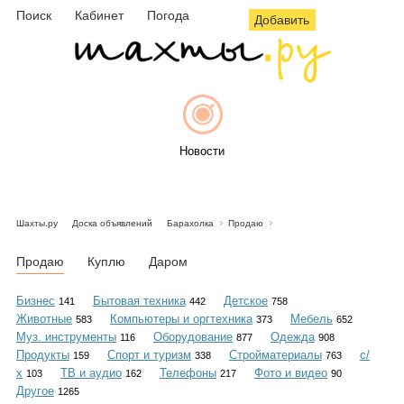
Поиск
Кабинет
Погода
Добавить
Новости
Шахты.ру
Доска объявлений
Барахолка
Продаю
Афиша
Продаю
Куплю
Даром
Бизнес
Бытовая техника
Детское
141
442
758
Животные
Компьютеры и оргтехника
Мебель
583
373
652
Объявления
Муз. инструменты
Оборудование
Одежда
116
877
908
Продукты
Спорт и туризм
Стройматериалы
с/
159
338
763
х
ТВ и аудио
Телефоны
Фото и видео
103
162
217
90
Другое
1265