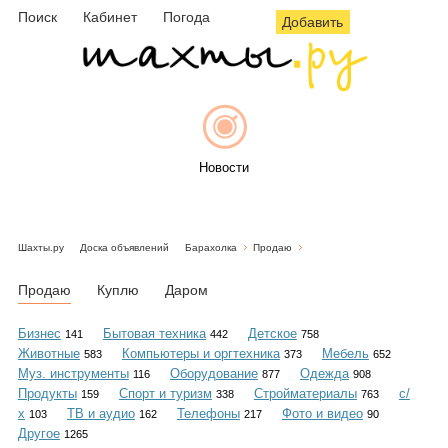
Поиск
Кабинет
Погода
Добавить
Новости
Шахты.ру
Доска объявлений
Барахолка
Продаю
Афиша
Продаю
Куплю
Даром
Бизнес
Бытовая техника
Детское
141
442
758
Животные
Компьютеры и оргтехника
Мебель
583
373
652
Объявления
Муз. инструменты
Оборудование
Одежда
116
877
908
Продукты
Спорт и туризм
Стройматериалы
с/
159
338
763
х
ТВ и аудио
Телефоны
Фото и видео
103
162
217
90
Другое
1265