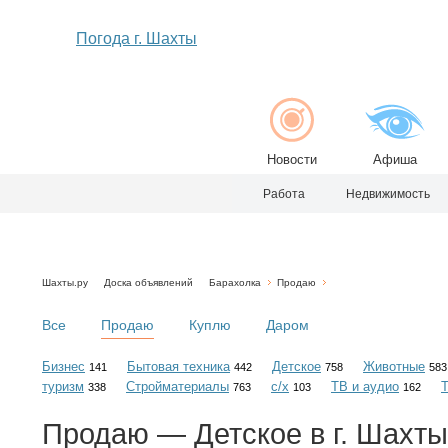
Погода г. Шахты
Новости
Афиша
Работа
Недвижимость
Шахты.ру
Доска объявлений
Барахолка
Продаю
Все
Продаю
Куплю
Даром
Бизнес
Бытовая техника
Детское
Животные
141
442
758
583
туризм
Стройматериалы
с/х
ТВ и аудио
338
763
103
162
Продаю — Детское в г. Шахты