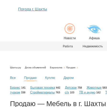
Погода г. Шахты
Новости
Афиша
Работа
Недвижимость
Шахты.ру
Доска объявлений
Барахолка
Продаю
Все
Продаю
Куплю
Даром
Бизнес
Бытовая техника
Детское
Животные
141
442
758
583
туризм
Стройматериалы
с/х
ТВ и аудио
338
763
103
162
Продаю — Мебель в г. Шахты