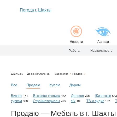
Погода г. Шахты
Новости
Афиша
Работа
Недвижимость
Шахты.ру
Доска объявлений
Барахолка
Продаю
Все
Продаю
Куплю
Даром
Бизнес
Бытовая техника
Детское
Животные
141
442
758
583
туризм
Стройматериалы
с/х
ТВ и аудио
338
763
103
162
Продаю — Мебель в г. Шахты