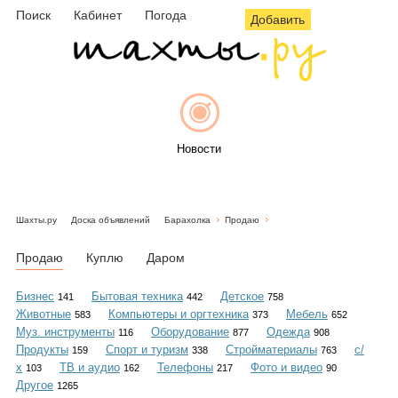
Поиск
Кабинет
Погода
Добавить
Новости
Шахты.ру
Доска объявлений
Барахолка
Продаю
Афиша
Продаю
Куплю
Даром
Бизнес
Бытовая техника
Детское
141
442
758
Животные
Компьютеры и оргтехника
Мебель
583
373
652
Объявления
Муз. инструменты
Оборудование
Одежда
116
877
908
Продукты
Спорт и туризм
Стройматериалы
с/
159
338
763
х
ТВ и аудио
Телефоны
Фото и видео
103
162
217
90
Другое
1265