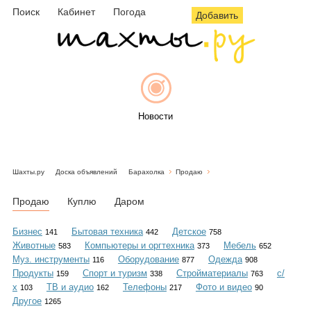
Поиск
Кабинет
Погода
Добавить
Новости
Шахты.ру
Доска объявлений
Барахолка
Продаю
Афиша
Продаю
Куплю
Даром
Бизнес
Бытовая техника
Детское
141
442
758
Животные
Компьютеры и оргтехника
Мебель
583
373
652
Объявления
Муз. инструменты
Оборудование
Одежда
116
877
908
Продукты
Спорт и туризм
Стройматериалы
с/
159
338
763
х
ТВ и аудио
Телефоны
Фото и видео
103
162
217
90
Другое
1265