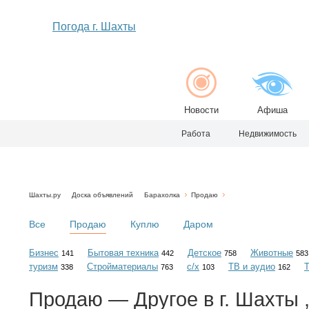
Погода г. Шахты
Новости
Афиша
Работа
Недвижимость
Шахты.ру
Доска объявлений
Барахолка
Продаю
Все
Продаю
Куплю
Даром
Бизнес
Бытовая техника
Детское
Животные
141
442
758
583
туризм
Стройматериалы
с/х
ТВ и аудио
338
763
103
162
Продаю — Другое в г. Шахты 