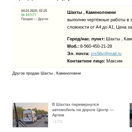
04.01.2020, 02:25
Шахты , Каменоломни
№ 247177
Продаю — Другое
выполню чертёжные работы в эл
сложности от А4 до А1. Цена з
Город/нас. пункт:
Шахты , Ка
Моб.:
8-960-450-21-28
Эл. почта:
zrs56v@mail.ru
Контактное лицо:
Максим
Другое продаю Шахты , Каменоломни
В Шахтах перевернулся
автомобиль на дороге Центр —
Артем
+1731