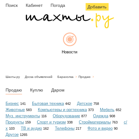
Поиск
Кабинет
Погода
Добавить
Новости
Шахты.ру
Доска объявлений
Барахолка
Продаю
Афиша
Продаю
Куплю
Даром
Бизнес
Бытовая техника
Детское
141
442
758
Животные
Компьютеры и оргтехника
Мебель
583
373
652
Объявления
Муз. инструменты
Оборудование
Одежда
116
877
908
Продукты
Спорт и туризм
Стройматериалы
с/
159
338
763
х
ТВ и аудио
Телефоны
Фото и видео
103
162
217
90
Другое
1265