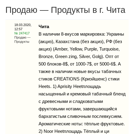
Каталог
Продаю — Продукты в г. Чита
18.03.2020,
Чита
12:57
Инфо
№ 247417
В наличии 8-вкусов маркировка: Украины
Продаю —
(акциз), Казахстана (без акциз), РФ (без
Продукты
акциз) (Amber, Yellow, Purple, Turquoise,
Bronze, Green zing, Silver, Golg). Опт от
Гороскоп
500 блоков-8$, от 1000-7$, от 5000-6$. А
также в наличии новые вкусы табачных
стиков CREATIONS (Криэйшенс) стики
Heets. 1) Aprisity Heetплощадь
Карты
насыщенный и кремовый табачный бленд
с древесными и сладковатыми
фруктовыми нотами, завершающийся
бархатистым сливочным послевкусием.
Фотогалерея
Ароматические ноты: тёплые фруктовые.
2) Noor Heetплощадь Тёплый и ци