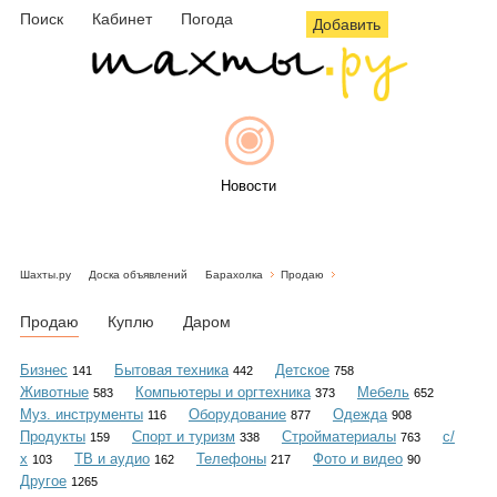
Поиск
Кабинет
Погода
Добавить
Новости
Шахты.ру
Доска объявлений
Барахолка
Продаю
Афиша
Продаю
Куплю
Даром
Бизнес
Бытовая техника
Детское
141
442
758
Животные
Компьютеры и оргтехника
Мебель
583
373
652
Объявления
Муз. инструменты
Оборудование
Одежда
116
877
908
Продукты
Спорт и туризм
Стройматериалы
с/
159
338
763
х
ТВ и аудио
Телефоны
Фото и видео
103
162
217
90
Другое
1265