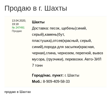
Каталог
Продаю в г. Шахты
13.04.2020,
Шахты
19:18
Инфо
№ 247491
Доставка: песок, щебень(синий,
Продаю
серый),камень(бут,
пластушка),отсев(красный, серый,
синий),порода для засыпки(красная,
Гороскоп
черная),глина, чернозем, перегной, вывоз
мусора, (грузчики), перевозки. Авто-ЗИЛ
7 тонн
Карты
Город/нас. пункт:
г.
Шахты
Моб.:
8-909-409-58-33
продаю в Шахтах
Фотогалерея